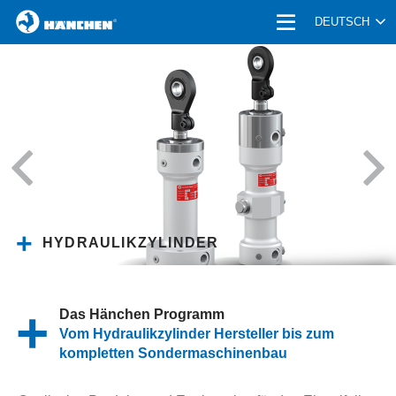
HOME
DEUTSCH
PRODUKTE
UNTERNEHMEN | KARRIERE
ANWENDUNGEN
BRANCHE
SERVICE
HYDRAULIKZYLINDER
AKTUELLES
Das Hänchen Programm
KONTAKT
Vom Hydraulikzylinder Hersteller bis zum
kompletten Sondermaschinenbau