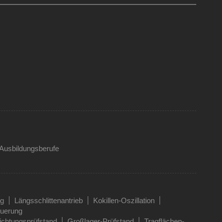
Ausbildungsberufe
ng
Längsschlittenantrieb
Kokillen-Oszillation
euerung
ichtungsprüfstand
Großlager-Prüfstand
Tragflächen-