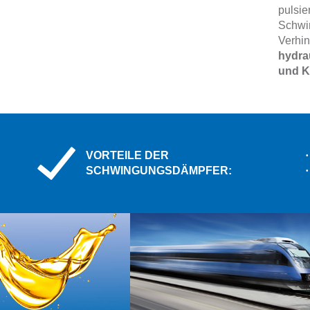
pulsie
Schwin
Verhi
hydra
und K
VORTEILE DER
SCHWINGUNGSDÄMPFER: