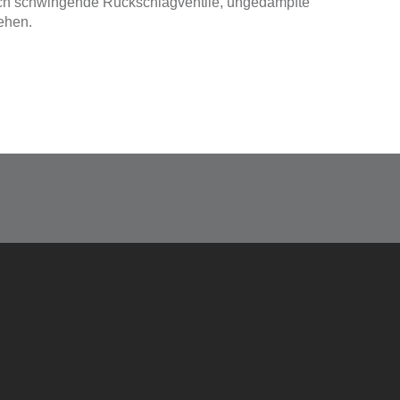
ch schwingende Rückschlagventile, ungedämpfte
ehen.