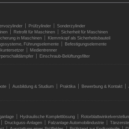
ervozylinder
Prüfzylinder
Sonderzylinder
inen
Retrofit für Maschinen
Sicherheit für Maschinen
icherung in Maschinen
Klemmkopf als Sicherheitsbauteil
ngssysteme, Führungselemente
Befestigungselemente
kuntersetzer
Medientrenner
perschalldämpfer
Einschraub-Belüftungsfilter
bote
Ausbildung & Studium
Praktika
Bewerbung & Kontakt
ganlage
Hydraulische Komplettlösung
Rotorblattwinkelverstellu
Druckguss-Anlagen
Falzanlage Automobilindustrie
Tänzerst
st
Ausstattung eines Prüffeldes
Prüfstand zur Endkontrolle
D