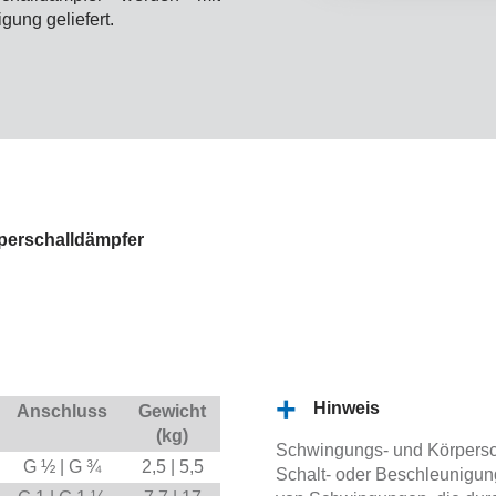
gung geliefert.
perschalldämpfer
Hinweis
Anschluss
Gewicht
(kg)
Schwingungs- und Körpersc
G ½ | G ¾
2,5 | 5,5
Schalt- oder Beschleunigu