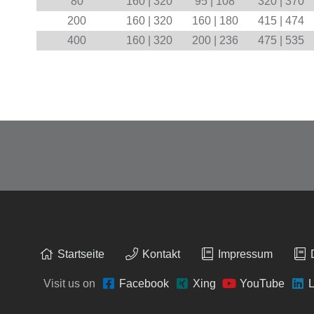
80
160 | 320
95 | 108
320 | 370
200
160 | 320
160 | 180
415 | 474
400
160 | 320
200 | 236
475 | 535
Startseite
Kontakt
Impressum
Visit us on
Facebook
Xing
YouTube
L