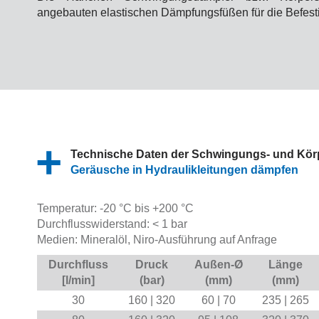
angebauten elastischen Dämpfungsfüßen für die Befesti
Technische Daten der Schwingungs- und Kör
Geräusche in Hydraulikleitungen dämpfen
Temperatur: -20 °C bis +200 °C
Durchflusswiderstand:
<
1 bar
Medien: Mineralöl, Niro-Ausführung auf Anfrage
Durchfluss
Druck
Außen-Ø
Länge
[l/min]
(bar)
(mm)
(mm)
30
160 | 320
60 | 70
235 | 265