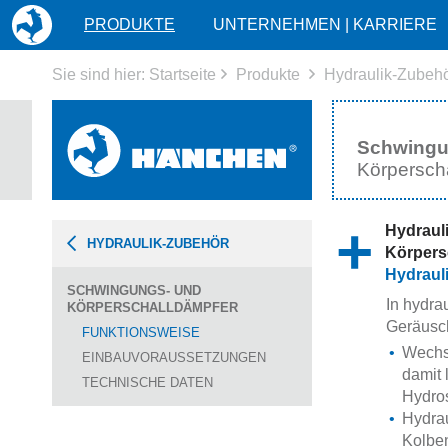
HOME
PRODUKTE
UNTERNEHMEN | KARRIERE
Sie sind hier:
Startseite
Produkte
Hydraulik-Zubeh
Schwingu
Körpersch
Hydraul
HYDRAULIK-ZUBEHÖR
Körpers
Hydraul
SCHWINGUNGS- UND
In hydr
KÖRPERSCHALLDÄMPFER
Geräusch
FUNKTIONSWEISE
Wechs
EINBAUVORAUSSETZUNGEN
damit 
TECHNISCHE DATEN
Hydro
Hydra
Kolben