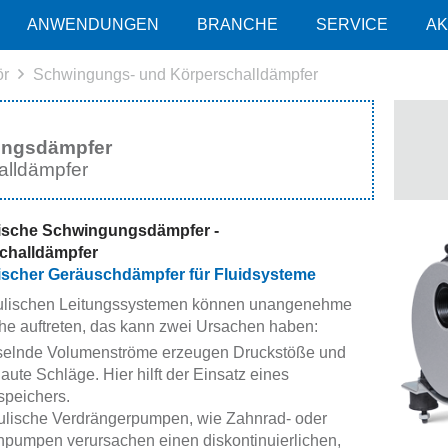
ANWENDUNGEN
BRANCHE
SERVICE
AK
ör
Schwingungs- und Körperschalldämpfer
ngsdämpfer
alldämpfer
ische Schwingungsdämpfer -
challdämpfer
ischer Geräuschdämpfer für Fluidsysteme
aulischen Leitungssystemen können unangenehme
e auftreten, das kann zwei Ursachen haben:
elnde Volumenströme erzeugen Druckstöße und
laute Schläge. Hier hilft der Einsatz eines
speichers.
ulische Verdrängerpumpen, wie Zahnrad- oder
pumpen verursachen einen diskontinuierlichen,