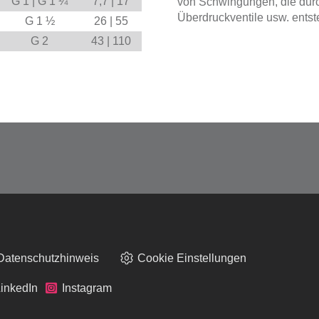
G 1 | G 1 ¼
7,7 | 17
von Schwingungen, die dur
Überdruckventile usw. entst
G 1 ½
26 | 55
G 2
43 | 110
Datenschutzhinweis
Cookie Einstellungen
inkedIn
Instagram