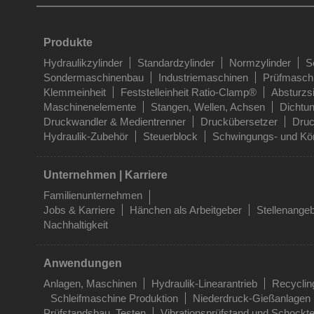
Produkte
Hydraulikzylinder
Standardzylinder
Normzylinder
S
Sondermaschinenbau
Industriemaschinen
Prüfmasch
Klemmeinheit
Feststelleinheit Ratio-Clamp®
Absturzs
Maschinenelemente
Stangen, Wellen, Achsen
Dichtu
Druckwandler & Medientrenner
Druckübersetzer
Druc
Hydraulik-Zubehör
Steuerblock
Schwingungs- und Kör
Unternehmen | Karriere
Familienunternehmen
Jobs & Karriere
Hänchen als Arbeitgeber
Stellenange
Nachhaltigkeit
Anwendungen
Anlagen, Maschinen
Hydraulik-Linearantrieb
Recyclin
Schleifmaschine Produktion
Niederdruck-Gießanlagen
Prüfstandsbau, Testen
Vibrationsprüfstand und Schockte