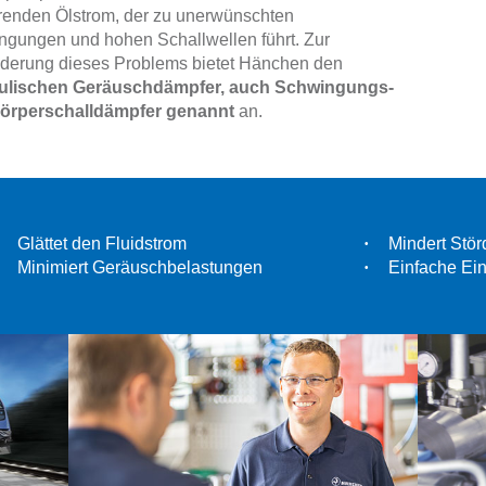
renden Ölstrom, der zu unerwünschten
gungen und hohen Schallwellen führt. Zur
nderung dieses Problems bietet Hänchen den
ulischen Geräuschdämpfer, auch Schwingungs-
örperschalldämpfer genannt
an.
Glättet den Fluidstrom
Mindert Stör
Minimiert Geräuschbelastungen
Einfache Ein