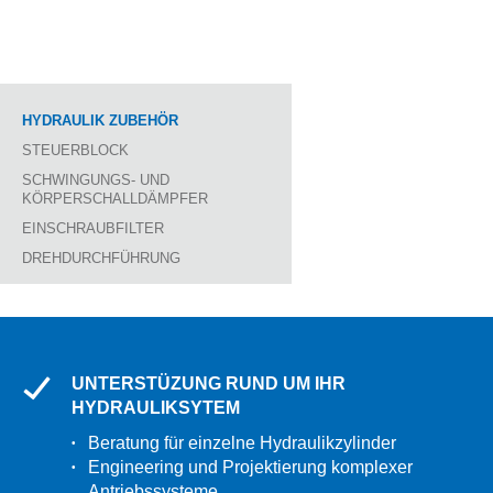
BRANCHE
SERVICE
HYDRAULIK ZUBEHÖR
AKTUELLES
STEUERBLOCK
KONTAKT
SCHWINGUNGS- UND
KÖRPERSCHALLDÄMPFER
EINSCHRAUBFILTER
DREHDURCHFÜHRUNG
UNTERSTÜZUNG RUND UM IHR
HYDRAULIKSYTEM
Beratung für einzelne Hydraulikzylinder
Engineering und Projektierung komplexer
Antriebssysteme