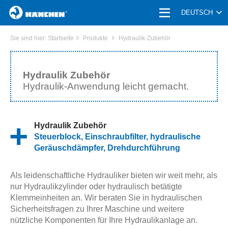
HOME
DEUTSCH
PRODUKTE
Sie sind hier:
Startseite
Produkte
Hydraulik-Zubehör
HYDRAULIKZYLINDER
Hydraulik Zubehör
SONDERMASCHINENBAU
Hydraulik-Anwendung leicht gemacht.
KLEMMEINHEIT
MASCHINENELEMENTE
Hydraulik Zubehör
Steuerblock, Einschraubfilter, hydraulische
DRUCKWANDLER & MEDIENTRENNER
Geräuschdämpfer, Drehdurchführung
HYDRAULIK-ZUBEHÖR
Als leidenschaftliche Hydrauliker bieten wir weit mehr, als
UNTERNEHMEN | KARRIERE
nur
Hydraulikzylinder
oder
hydraulisch betätigte
Klemmeinheiten
an. Wir beraten Sie in
hydraulischen
ANWENDUNGEN
Sicherheitsfragen
zu Ihrer Maschine und weitere
nützliche Komponenten für Ihre Hydraulikanlage an.