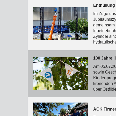
Enthüllung
Im Zuge unse
Jubiläumszy
gemeinsam I
Inbetriebnah
Zylinder si
hydraulische
100 Jahre 
Am 05.07.20
sowie Gesch
Kinder-prog
krönenden A
über Ostfild
AOK Firmenl