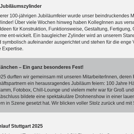
 Jubiläumszylinder
rer 100-jährigen Jubiläumfeier wurde unser beindruckendes Mita
linder! Über viele Wochen hinweg haben KollegInnen aus vers
deen für Konstruktion, Funktionsweise, Gestaltung, Fertigung, 
me ent-wickelt. Ein baugleicher Zylinder wird an unserem Stand
nd symbolisch aufeinander ausgerichtet und stehen für die enge
 Expertise.
Hänchen – Ein ganz besonderes Fest!
25 durften wir gemeinsam mit unseren MitarbeiterInnen, deren
äftspartnern ein herausragendes Jubiläum feiern: 100 Jahre H
ramm, Fotobox, Chill-Lounge und vielem mehr war für Groß und
bschluss bildete eine spektakuläre Drohnenshow in einer lau
ern in Szene gesetzt hat. Wir blicken voller Stolz zurück und m
auf Stuttgart 2025