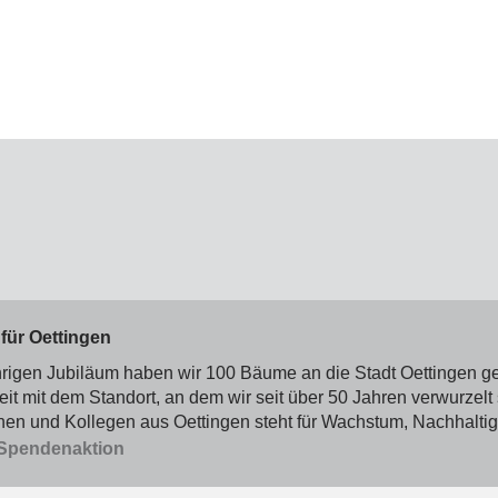
für Oettingen
rigen Jubiläum haben wir 100 Bäume an die Stadt Oettingen g
it mit dem Standort, an dem wir seit über 50 Jahren verwurzel
nen und Kollegen aus Oettingen steht für Wachstum, Nachhaltig
 Spendenaktion