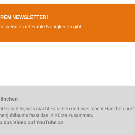
SEREM NEWSLETTER!
an, wenn es relevante Neuigkeiten gibt.
Hänchen
t Hänchen, was macht Hänchen und was macht Hänchen aus? 
rmenjubiläums fasst das in Kürze zusammen.
u das Video auf YouTube an