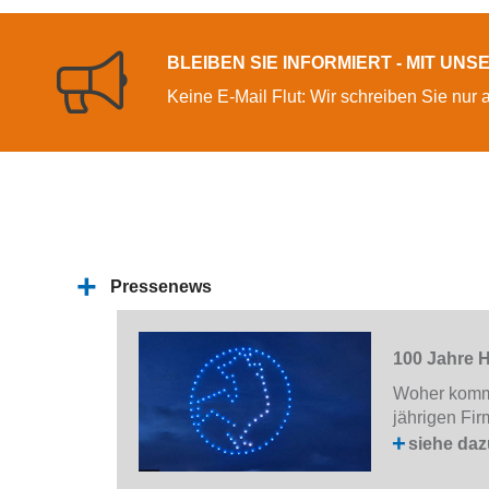
BLEIBEN SIE INFORMIERT - MIT UN
Keine E-Mail Flut: Wir schreiben Sie nur 
Pressenews
100 Jahre 
Woher komm
jährigen Fi
siehe daz