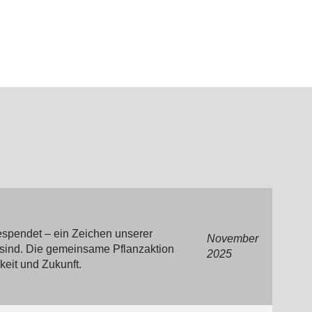
espendet – ein Zeichen unserer
November
t sind. Die gemeinsame Pflanzaktion
2025
keit und Zukunft.