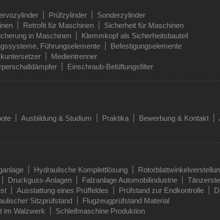
ervozylinder
Prüfzylinder
Sonderzylinder
inen
Retrofit für Maschinen
Sicherheit für Maschinen
icherung in Maschinen
Klemmkopf als Sicherheitsbauteil
ngssysteme, Führungselemente
Befestigungselemente
kuntersetzer
Medientrenner
perschalldämpfer
Einschraub-Belüftungsfilter
bote
Ausbildung & Studium
Praktika
Bewerbung & Kontakt
ganlage
Hydraulische Komplettlösung
Rotorblattwinkelverstellu
Druckguss-Anlagen
Falzanlage Automobilindustrie
Tänzerst
st
Ausstattung eines Prüffeldes
Prüfstand zur Endkontrolle
D
ulischer Sitzprüfstand
Flugzeugprüfstand Material
t im Walzwerk
Schleifmaschine Produktion