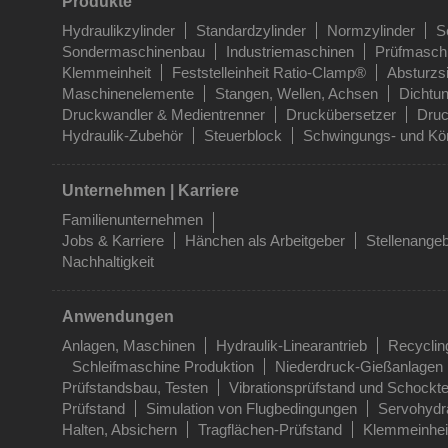
Produkte
Hydraulikzylinder
Standardzylinder
Normzylinder
S
Sondermaschinenbau
Industriemaschinen
Prüfmasch
Klemmeinheit
Feststelleinheit Ratio-Clamp®
Absturzs
Maschinenelemente
Stangen, Wellen, Achsen
Dichtu
Druckwandler & Medientrenner
Druckübersetzer
Druc
Hydraulik-Zubehör
Steuerblock
Schwingungs- und Kör
Unternehmen | Karriere
Familienunternehmen
Jobs & Karriere
Hänchen als Arbeitgeber
Stellenange
Nachhaltigkeit
Anwendungen
Anlagen, Maschinen
Hydraulik-Linearantrieb
Recyclin
Schleifmaschine Produktion
Niederdruck-Gießanlagen
Prüfstandsbau, Testen
Vibrationsprüfstand und Schockte
Prüfstand
Simulation von Flugbedingungen
Servohydra
Halten, Absichern
Tragflächen-Prüfstand
Klemmeinhei