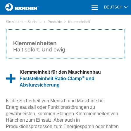
HOME
DEUTSCH
PRODUKTE
Sie sind hier:
Startseite
Produkte
Klemmeinheit
HYDRAULIKZYLINDER
Klemmeinheiten
SONDERMASCHINENBAU
Hält sofort. Und ewig.
KLEMMEINHEIT
MASCHINENELEMENTE
Klemmeinheit für den Maschinenbau
®
Feststelleinheit Ratio-Clamp
und
DRUCKWANDLER & MEDIENTRENNER
Absturzsicherung
HYDRAULIK-ZUBEHÖR
Ist die Sicherheit von Mensch und Maschine bei
UNTERNEHMEN | KARRIERE
Energieausfall oder Funktionsstörungen zu
gewährleisten, kommen Stangen-Klemmeinheiten von
ANWENDUNGEN
Hänchen zum Einsatz. Aber auch in
Produktionsprozessen zum Energiesparen oder halten