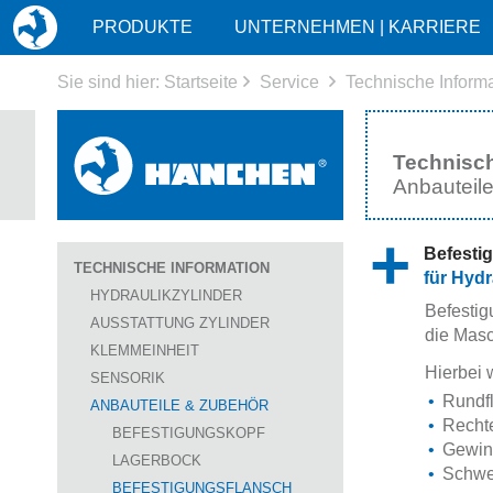
HOME
PRODUKTE
UNTERNEHMEN | KARRIERE
Sie sind hier:
Startseite
Service
Technische Inform
Technisch
Anbauteil
Befesti
TECHNISCHE INFORMATION
für Hydr
HYDRAULIKZYLINDER
Befestig
AUSSTATTUNG ZYLINDER
die Masc
KLEMMEINHEIT
Hierbei 
SENSORIK
Rundfl
ANBAUTEILE & ZUBEHÖR
Rechte
BEFESTIGUNGSKOPF
Gewind
LAGERBOCK
Schwen
BEFESTIGUNGSFLANSCH