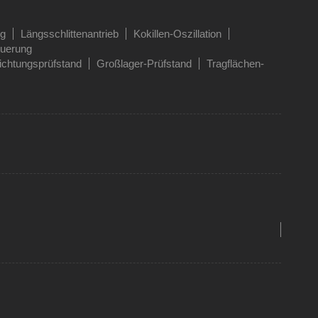
ng
Längsschlittenantrieb
Kokillen-Oszillation
euerung
ichtungsprüfstand
Großlager-Prüfstand
Tragflächen-