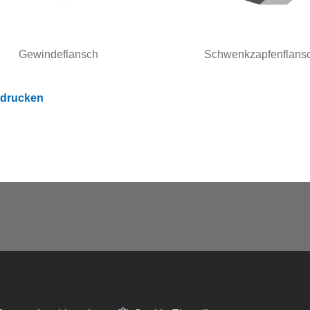
Gewindeflansch
Schwenkzapfenflans
 drucken