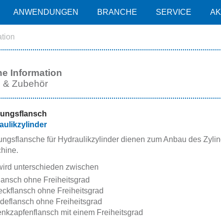
ANWENDUNGEN
BRANCHE
SERVICE
AK
ation
e Information
e & Zubehör
gungsflansch
aulikzylinder
ungsflansche für Hydraulikzylinder dienen zum Anbau des Zyli
hine.
wird unterschieden zwischen
ansch ohne Freiheitsgrad
ckflansch ohne Freiheitsgrad
eflansch ohne Freiheitsgrad
kzapfenflansch mit einem Freiheitsgrad