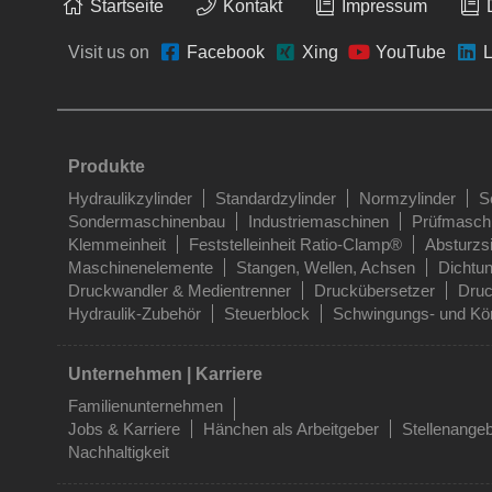
Startseite
Kontakt
Impressum
Visit us on
Facebook
Xing
YouTube
L
Produkte
Hydraulikzylinder
Standardzylinder
Normzylinder
S
Sondermaschinenbau
Industriemaschinen
Prüfmasch
Klemmeinheit
Feststelleinheit Ratio-Clamp®
Absturzs
Maschinenelemente
Stangen, Wellen, Achsen
Dichtu
Druckwandler & Medientrenner
Druckübersetzer
Druc
Hydraulik-Zubehör
Steuerblock
Schwingungs- und Kör
Unternehmen | Karriere
Familienunternehmen
Jobs & Karriere
Hänchen als Arbeitgeber
Stellenange
Nachhaltigkeit