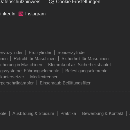
Datenschutzhinweis
Cookie Einstellungen
inkedIn
Instagram
ervozylinder
Prüfzylinder
Sonderzylinder
inen
Retrofit für Maschinen
Sicherheit für Maschinen
icherung in Maschinen
Klemmkopf als Sicherheitsbauteil
ngssysteme, Führungselemente
Befestigungselemente
kuntersetzer
Medientrenner
perschalldämpfer
Einschraub-Belüftungsfilter
bote
Ausbildung & Studium
Praktika
Bewerbung & Kontakt