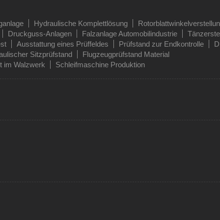
ganlage
Hydraulische Komplettlösung
Rotorblattwinkelverstellu
Druckguss-Anlagen
Falzanlage Automobilindustrie
Tänzerst
st
Ausstattung eines Prüffeldes
Prüfstand zur Endkontrolle
D
ulischer Sitzprüfstand
Flugzeugprüfstand Material
t im Walzwerk
Schleifmaschine Produktion