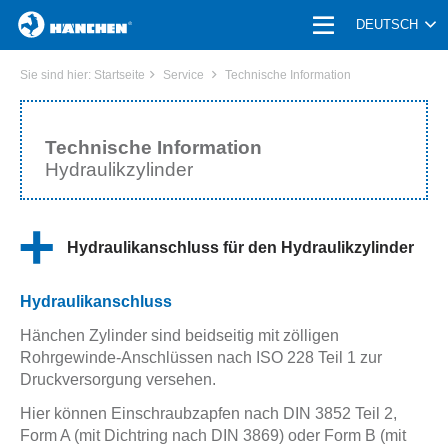
HOME
DEUTSCH
PRODUKTE
Sie sind hier:
Startseite
Service
Technische Information
UNTERNEHMEN | KARRIERE
Technische Information
Hydraulikzylinder
ANWENDUNGEN
BRANCHE
Hydraulikanschluss für den Hydraulikzylinder
SERVICE
Hydraulikanschluss
AKTUELLES
Hänchen Zylinder sind beidseitig mit zölligen
Rohrgewinde-Anschlüssen nach ISO 228 Teil 1 zur
KONTAKT
Druckversorgung versehen.
Hier können Einschraubzapfen nach DIN 3852 Teil 2,
Form A (mit Dichtring nach DIN 3869) oder Form B (mit