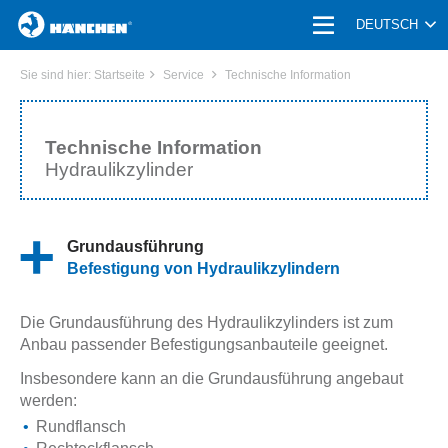
HOME
DEUTSCH
PRODUKTE
Sie sind hier:
Startseite
Service
Technische Information
UNTERNEHMEN | KARRIERE
Technische Information
Hydraulikzylinder
ANWENDUNGEN
BRANCHE
Grundausführung
Befestigung von Hydraulikzylindern
SERVICE
Die Grundausführung des Hydraulikzylinders ist zum
AKTUELLES
Anbau passender Befestigungsanbauteile geeignet.
KONTAKT
Insbesondere kann an die Grundausführung angebaut
werden:
Rundflansch