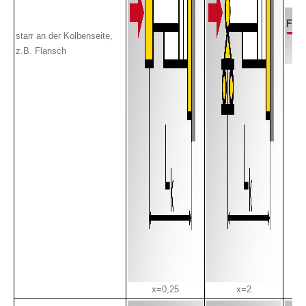
starr an der Kolbenseite,
z.B. Flansch
x=0,25
x=2