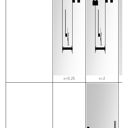
x=0,25
x=2