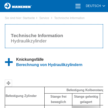
HOME
DEUTSCH
PRODUKTE
Sie sind hier:
Startseite
Service
Technische Information
UNTERNEHMEN | KARRIERE
Technische Information
Hydraulikzylinder
ANWENDUNGEN
BRANCHE
Knickungsfälle
Berechnung von Hydraulikzylindern
SERVICE
AKTUELLES
KONTAKT
Befestigung Kolbenstange
Befestigung Zylinder
Stange frei
Stange gelenkig
Sta
beweglich
gelagert