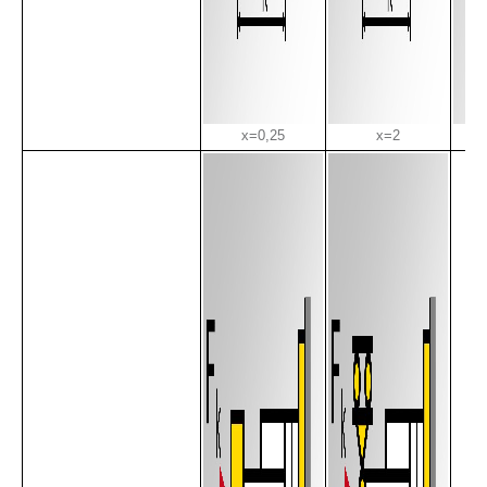
x=0,25
x=2