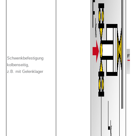
Schwenkbefestigung
kolbenseitig,
z.B. mit Gelenklager