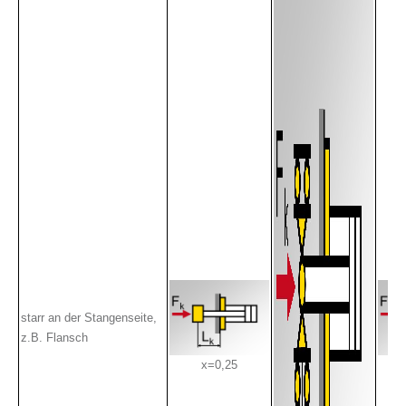
starr an der Stangenseite,
z.B. Flansch
x=0,25